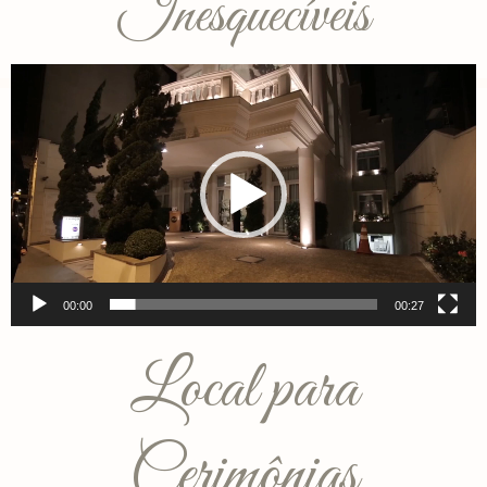
Inesquecíveis
Reprodutor
de
vídeo
00:00
00:27
Local para
Cerimônias