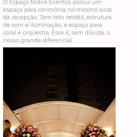
O Espaço Nobre Eventos possui um
espaço para cerimônia no mesmo local
da recepção. Tem teto retrátil, estrutura
de som e iluminação, e espaço para
coral e orquestra. Esse é, sem dúvida, o
nosso grande diferencial.